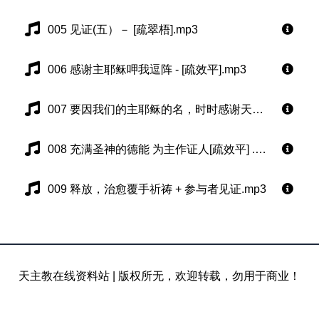
005 见证(五）－ [疏翠梧].mp3
006 感谢主耶稣呷我逗阵 - [疏效平].mp3
007 要因我们的主耶稣的名，时时感谢天主父[疏效平].mp3
008 充满圣神的德能 为主作证人[疏效平] .mp3
009 释放，治愈覆手祈祷 + 参与者见证.mp3
天主教在线资料站
|
版权所无，欢迎转载，勿用于商业！