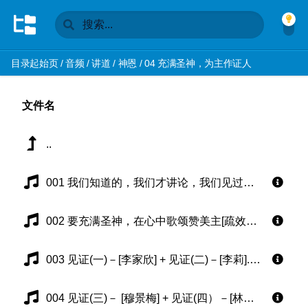
目录起始页
/
音频
/
讲道
/
神恩
/
04 充满圣神，为主作证人
文件名
..
001 我们知道的，我们才讲论，我们见过的，我们才作证[疏效平] .mp3
002 要充满圣神，在心中歌颂赞美主[疏效平].mp3
003 见证(一)－[李家欣] + 见证(二)－[李莉].mp3
004 见证(三)－ [穆景梅] + 见证(四）－[林淑英] .mp3