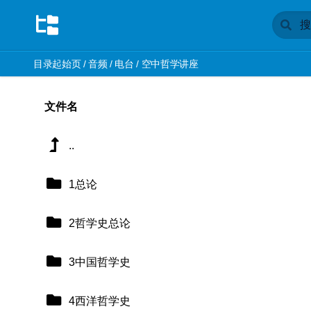
目录起始页
/
音频
/
电台
/
空中哲学讲座
文件名
..
1总论
2哲学史总论
3中国哲学史
4西洋哲学史