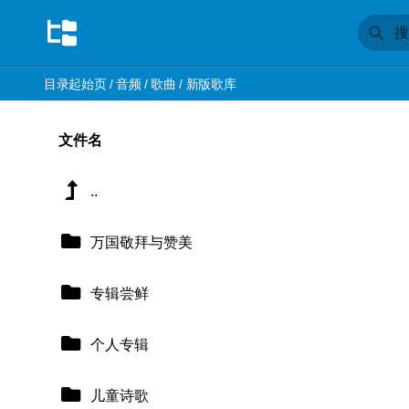
目录起始页
/
音频
/
歌曲
/
新版歌库
文件名
..
万国敬拜与赞美
专辑尝鲜
个人专辑
儿童诗歌