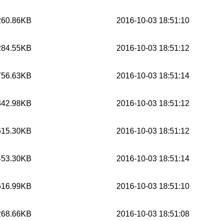
260.86KB
2016-10-03 18:51:10
284.55KB
2016-10-03 18:51:12
756.63KB
2016-10-03 18:51:14
342.98KB
2016-10-03 18:51:12
615.30KB
2016-10-03 18:51:12
453.30KB
2016-10-03 18:51:14
616.99KB
2016-10-03 18:51:10
268.66KB
2016-10-03 18:51:08