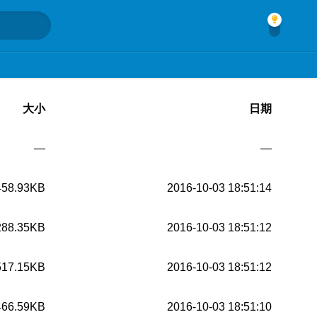
大小
日期
—
—
458.93KB
2016-10-03 18:51:14
288.35KB
2016-10-03 18:51:12
517.15KB
2016-10-03 18:51:12
466.59KB
2016-10-03 18:51:10