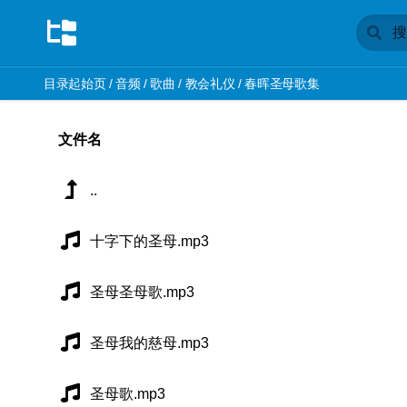
目录起始页
/
音频
/
歌曲
/
教会礼仪
/
春晖圣母歌集
文件名
..
十字下的圣母.mp3
圣母圣母歌.mp3
圣母我的慈母.mp3
圣母歌.mp3