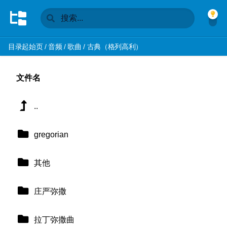
目录起始页
/
音频
/
歌曲
/
古典（格列高利）
文件名
..
gregorian
其他
庄严弥撒
拉丁弥撒曲