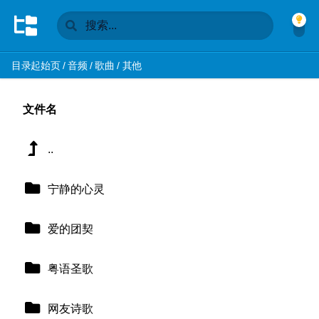
目录起始页
/
音频
/
歌曲
/
其他
文件名
..
宁静的心灵
爱的团契
粤语圣歌
网友诗歌