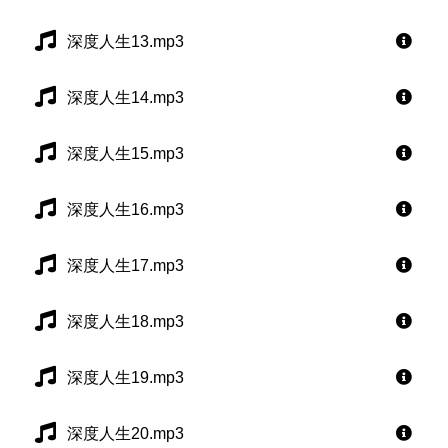
深度人生13.mp3
深度人生14.mp3
深度人生15.mp3
深度人生16.mp3
深度人生17.mp3
深度人生18.mp3
深度人生19.mp3
深度人生20.mp3