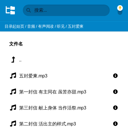
目录起始页
/
音频
/
有声阅读
/
听见
/
五封爱柬
文件名
..
五封爱柬.mp3
第一封信 有主同在 虽苦亦甜.mp3
第三封信 献上身体 当作活祭.mp3
第二封信 活出主的样式.mp3