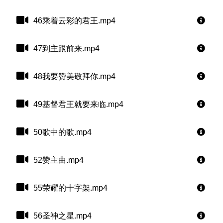
46乘着云彩的君王.mp4
47到主跟前来.mp4
48我要赞美敬拜你.mp4
49基督君王就要来临.mp4
50歌中的歌.mp4
52赞主曲.mp4
55荣耀的十字架.mp4
56圣神之星.mp4