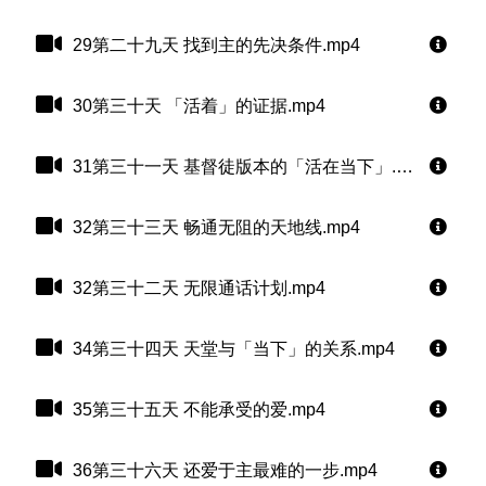
29第二十九天 找到主的先决条件.mp4
30第三十天 「活着」的证据.mp4
31第三十一天 基督徒版本的「活在当下」.mp4
32第三十三天 畅通无阻的天地线.mp4
32第三十二天 无限通话计划.mp4
34第三十四天 天堂与「当下」的关系.mp4
35第三十五天 不能承受的爱.mp4
36第三十六天 还爱于主最难的一步.mp4