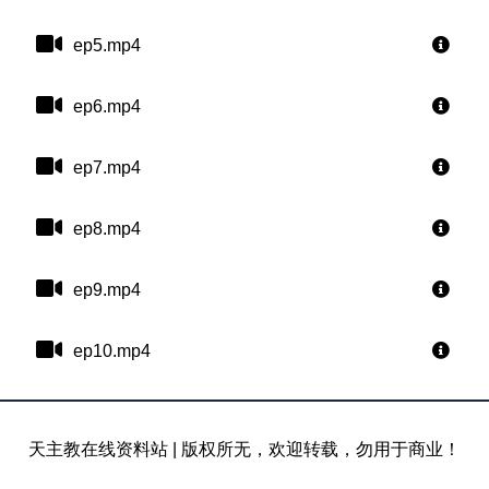
ep5.mp4
ep6.mp4
ep7.mp4
ep8.mp4
ep9.mp4
ep10.mp4
天主教在线资料站
|
版权所无，欢迎转载，勿用于商业！