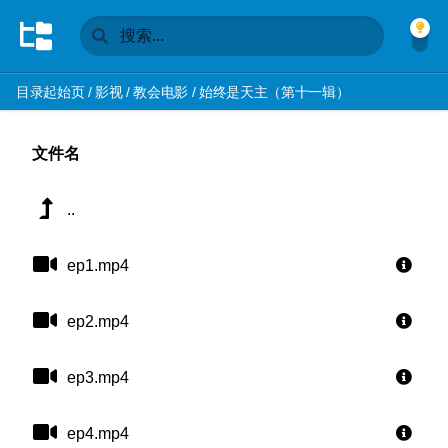
目录起始页
/
影视
/
教会电影
/
始终是天主（第十一辑）
文件名
..
ep1.mp4
ep2.mp4
ep3.mp4
ep4.mp4