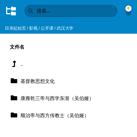
目录起始页
/
影视
/
公开课
/
武汉大学
文件名
..
基督教思想文化
康雍乾三帝与西学东渐（吴伯娅）
顺治帝与西方传教士（吴伯娅）