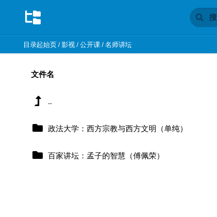
目录起始页
/
影视
/
公开课
/
名师讲坛
文件名
..
政法大学：西方宗教与西方文明（单纯）
百家讲坛：孟子的智慧（傅佩荣）